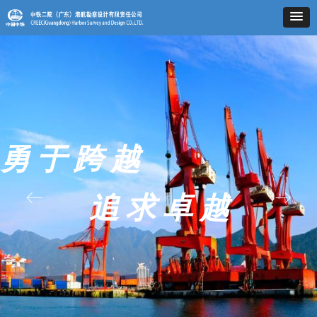
勇于跨越
ꂃ
ꁹ
追求卓越