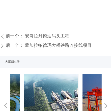
前一个：
安哥拉丹德油码头工程
ꄴ
后一个：
孟加拉帕德玛大桥铁路连接线项目
ꄲ
大家都在看
넳
넲