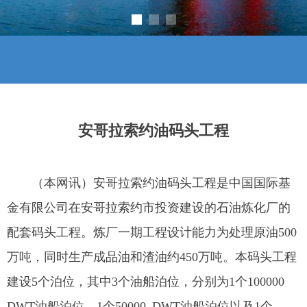
安哥拉索约油码头工程
（本网讯）安哥拉索约油码头工程是中国国际基
金有限公司在安哥拉索约市投资建设的石油炼化厂的
配套码头工程。炼厂一期工程设计能力为处理原油500
万吨，同时生产成品油和渣油约
450
万吨。本码头工程
建设
5
个泊位，其中
3
个油船泊位，分别为
1
个
100000
DWT
油船泊位、
1
个
50000 DWT
油船泊位以及
1
个