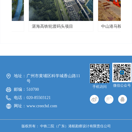
和
船
程
目
码
项
路
港
程
初
码
勘
项
基
盛
勘
整
合
详
治
项
工
皎
项
港
底隧
地
道
庆
基
公
湛海高铁轮渡码头项目
中山港马鞍港区中铁
初
备制造基地项目配套
地址：
广州市黄埔区科学城香山路11
号
微信公众号
手机访问
邮编：
510700
电话：
020-85503121
网址：
www.creechd.com
版权所有：
中铁二院（广东）港航勘察设计有限责任公司